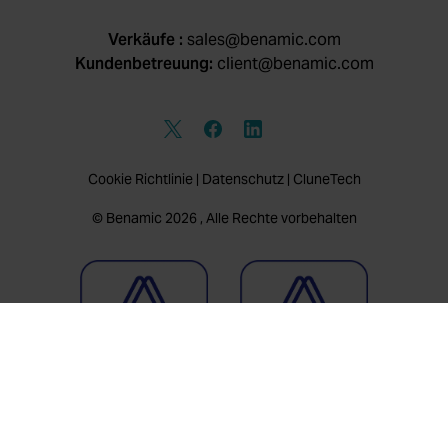
Verkäufe :
sales@benamic.com
Kundenbetreuung:
client@benamic.com
Cookie Richtlinie
|
Datenschutz
|
CluneTech
© Benamic 2026 , Alle Rechte vorbehalten