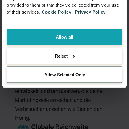
provided to them or that they’ve collected from your use
of their services.
Cookie Policy
|
Privacy Policy
Unwiderstehliche
Werbeaktionen, die
Allow all
Verbraucher
anlocken
Reject
Nutze unsere Mischung aus Fachwissen
und modernster Technologie, um
Allow Selected Only
Verkaufsförderungsmaßnahmen zu
entwickeln und umzusetzen, die deine
Marketingziele erreichen und die
Verbraucher anziehen wie Bienen den
Honig.
Globale Reichweite