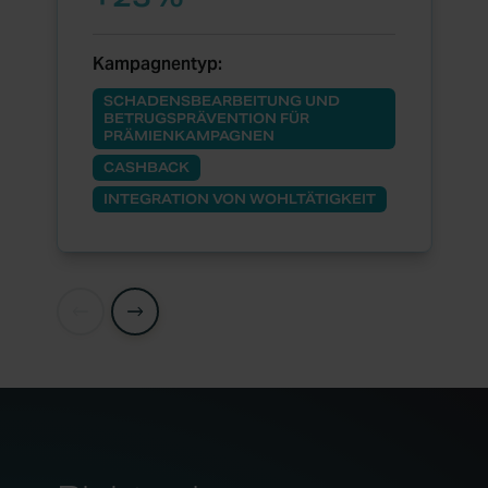
Kampagnentyp:
SCHADENSBEARBEITUNG UND
BETRUGSPRÄVENTION FÜR
PRÄMIENKAMPAGNEN
CASHBACK
INTEGRATION VON WOHLTÄTIGKEIT