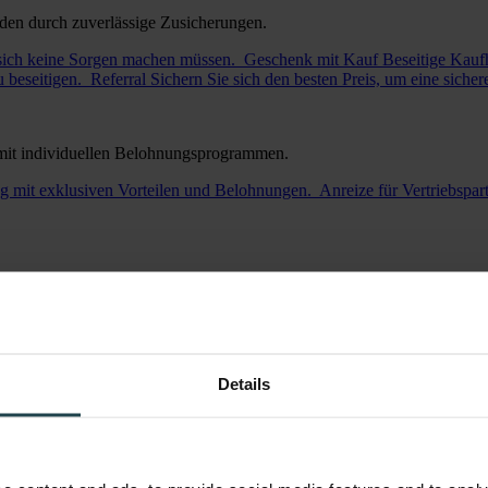
den durch zuverlässige Zusicherungen.
 sich keine Sorgen machen müssen.
Geschenk mit Kauf
Beseitige Kaufh
 beseitigen.
Referral
Sichern Sie sich den besten Preis, um eine siche
 mit individuellen Belohnungsprogrammen.
 mit exklusiven Vorteilen und Belohnungen.
Anreize für Vertriebspar
Details
 benutzerfreundlichen Microsites.
Validiere
Gewährleisten Sie Präzisio
r Ebene auf effiziente Weise.
Informiere
Informiere und engagiere de