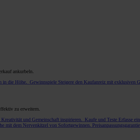
erkauf ankurbeln.
 in die Höhe.
Gewinnspiele
Steigere den Kaufanreiz mit exklusiven 
fektiv zu erweitern.
 Kreativität und Gemeinschaft inspirieren.
Kaufe und Teste
Erfasse ei
he mit dem Nervenkitzel von Sofortgewinnen.
Preisanpassungsgarantie