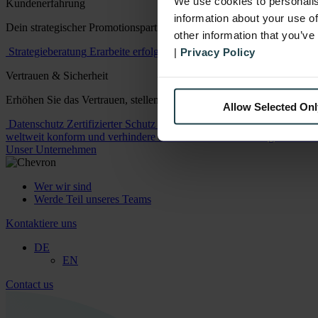
We use cookies to personalis
Kundenerfahrung
information about your use of
Dein strategischer Promotionspartner
other information that you’ve
Strategieberatung
Erarbeite erfolgreiche Strategien für sofortigen un
|
Privacy Policy
Vertrauen & Sicherheit
Erhöhen Sie das Vertrauen, stellen Sie die Einhaltung von Vorschrifte
Allow Selected Onl
Datenschutz
Zertifizierter Schutz sowohl für deine Daten als auch f
weltweit konform und verhindere finanzielle und rufschädigende Sch
Unser Unternehmen
Wer wir sind
Werde Teil unseres Teams
Kontaktiere uns
DE
EN
Contact us