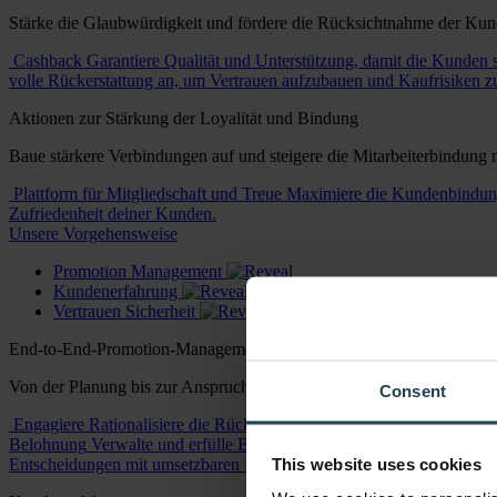
Stärke die Glaubwürdigkeit und fördere die Rücksichtnahme der Kun
Cashback
Garantiere Qualität und Unterstützung, damit die Kunden
volle Rückerstattung an, um Vertrauen aufzubauen und Kaufrisiken zu
Aktionen zur Stärkung der Loyalität und Bindung
Baue stärkere Verbindungen auf und steigere die Mitarbeiterbindung
Plattform für Mitgliedschaft und Treue
Maximiere die Kundenbindung
Zufriedenheit deiner Kunden.
Unsere Vorgehensweise
Promotion Management
Kundenerfahrung
Vertrauen Sicherheit
End-to-End-Promotion-Management
Von der Planung bis zur Anspruchsprüfung und Kundenanfragen
Consent
Engagiere
Rationalisiere die Rücknahme mit vollständig integrierten,
Belohnung
Verwalte und erfülle Belohnungen und Anreize auf globale
This website uses cookies
Entscheidungen mit umsetzbaren Echtzeit-Analysen vorantreiben