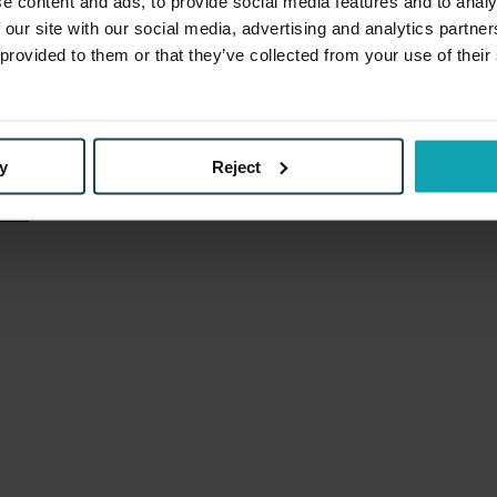
e content and ads, to provide social media features and to analy
 our site with our social media, advertising and analytics partn
 provided to them or that they’ve collected from your use of their
d dauerhaften Erfolg
Onboarding Kampagnen
Verwandle Ideen in Erfol
n sicher und schützen Sie Ihre Werbeinvestitionen
y
Reject
ür die Daten deiner Kunden
Betrugsprävention
Modernste Technologie 
äden