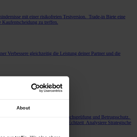
indernisse mit einer risikofreien Testversion.
Trade-in
Biete eine
re Kaufentscheidung zu treffen.
tner
Verbessere gleichzeitig die Leistung deiner Partner und die
About
n und Sicherheit mit robuster Anspruchsprüfung und Betrugsschutz.
ine Kunden mit Marken-Updates in Echtzeit
Analysiere
Strategische