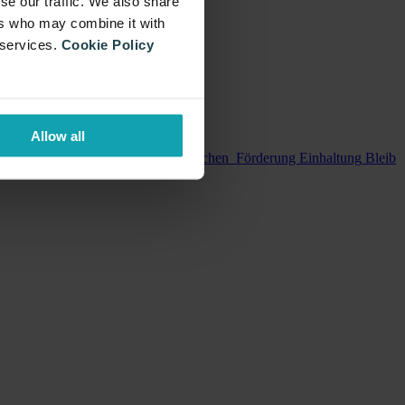
se our traffic. We also share
ers who may combine it with
 services.
Cookie Policy
ge mit unserem 5-Schritte-Prozess
Allow all
zur Unterbindung von Betrugsversuchen
Förderung Einhaltung
Bleib