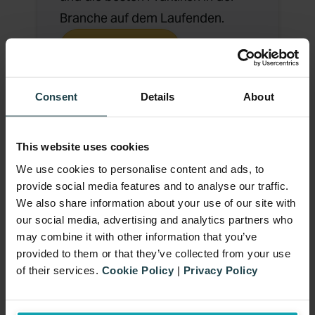
Branche auf dem Laufenden.
Mehr erfahren
Consent
Details
About
This website uses cookies
We use cookies to personalise content and ads, to
Fallstudien
provide social media features and to analyse our traffic.
We also share information about your use of our site with
our social media, advertising and analytics partners who
may combine it with other information that you’ve
provided to them or that they’ve collected from your use
Schau dir an, wie andere mit ihren
of their services.
Cookie Policy
|
Privacy Policy
Werbemaßnahmen erfolgreich
waren.