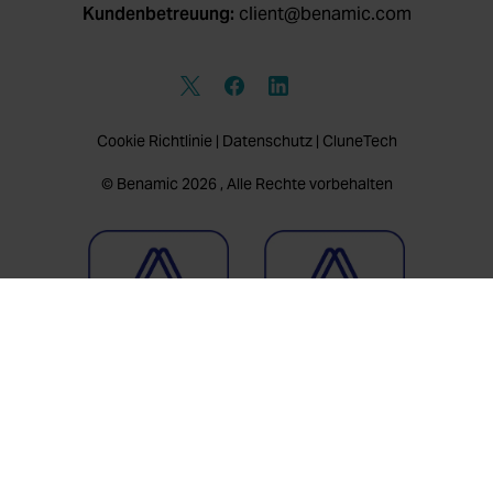
Kundenbetreuung:
client@benamic.com
Cookie Richtlinie
|
Datenschutz
|
CluneTech
© Benamic 2026 , Alle Rechte vorbehalten