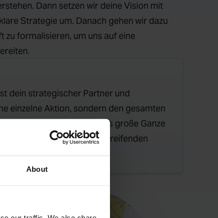
erstehen. Dann setzen wir deine Vision mit
klare Strategie um. Danach gehen wir dazu
t zu formalisieren, um uns auf eine
ereiten.
st dein strategischer Partner und
ine einzelne Aktion, sondern den gesamten
schaft mit uns. Er behält das große Ganze
e Strategien auf deine übergreifenden
About
se our traffic. We also share