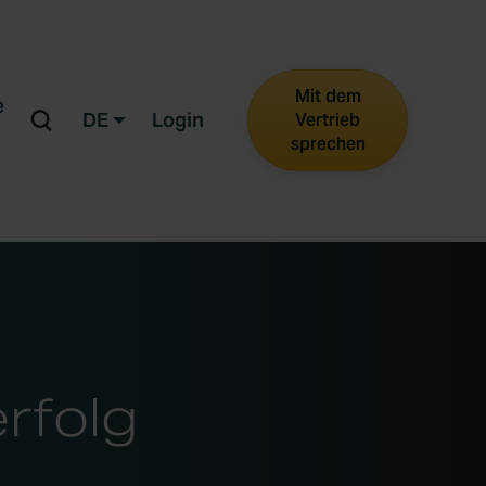
Mit dem
e
DE
Login
Vertrieb
sprechen
rfolg