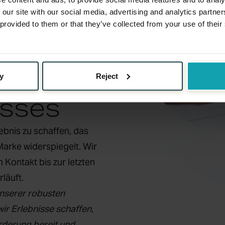
 our site with our social media, advertising and analytics partn
 provided to them or that they’ve collected from your use of their
g des
y
Reject
isses
lebnis zu schaffen, das
 Marke widerspiegelt. Wir
 Kontakt bis zur letzten
läuft.
unserer robusten
ir Erlebnisse schaffen,
orderung bereit und