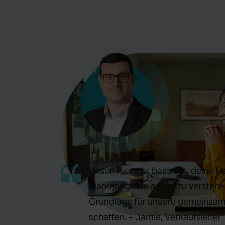
Unser Team ist bestrebt, deine M
Marketingziele genau zu verstehe
Grundlage für unsere gemeinsam
schaffen. – Jamie, Verkaufsleiter