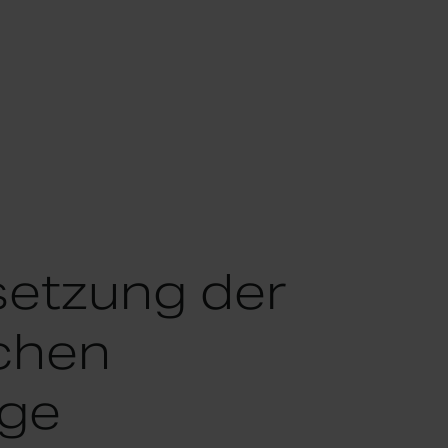
etzung der
chen
age