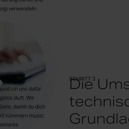
folg verwandeln.
Die Ums
SCHRITT 3
und ich uns dafür
technis
slos läuft. Wir
eite, damit du dich
Grundl
rund kümmern musst.
agements