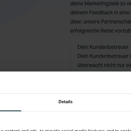
deine Marketingziele zu v
deinem Feedback in eine 
über, unsere Partnerschaf
erfolgreiche Reise vorzub
Dein Kundenbetreuer
Dein Kundenbetreuer i
überwacht nicht nur e
Umfang deiner Partner
im Blick und stimmt di
Marketingziele ab.
Details
e content and ads, to provide social media features and to analy