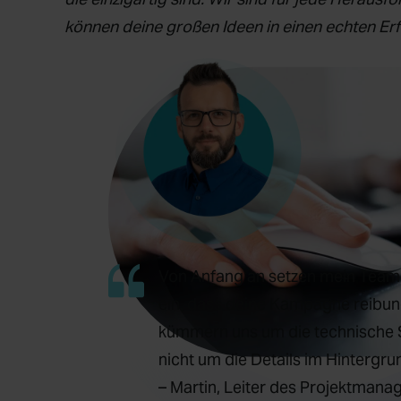
können deine großen Ideen in einen echten Er
Von Anfang an setzen mein Team 
ein, dass deine Kampagne reibung
kümmern uns um die technische S
nicht um die Details im Hinterg
– Martin, Leiter des Projektman