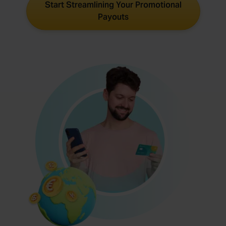
Start Streamlining Your Promotional
Payouts